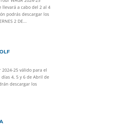
P Tour WAGR 2024-25
llevará a cabo del 2 al 4
ión podrás descargar los
ERNES 2 DE...
GOLF
 2024-25 válido para el
días 4, 5 y 6 de Abril de
drán descargar los
LA